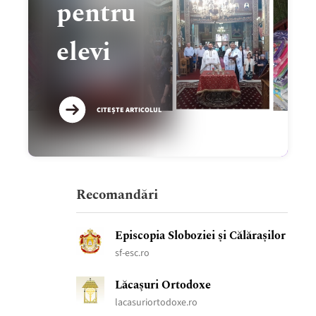
pentru
elevi
CITEȘTE ARTICOLUL
Recomandări
Pelerini
Ziua
Ziua
Elevii
21
Sfântul
Fapte
Icoana
O
Unirea
Un
Grupul
Episcopia Sloboziei și Călărașilor
în
Eroilor
Copilului
participanți
Mai
Irodion
bune
Maicii
după-
Principatelor
deceniu
de
sf-esc.ro
Arhiepiscopia
la
la
la
Sărbătoarea
de
în
Domnului-
amiază
Române
sub
cateheză
Buzăului
Catedrala
malul
Olimpiade
Sfinților
la
Săptămâna
Dulce
la
–
ocrotirea
Vlăstare
Lăcașuri Ortodoxe
și
Urziceni
mării
au
Împărați
Lainici
Mare
Milostivire
Muzeu,
165
Sfântului
Ortodoxe
lacasuriortodoxe.ro