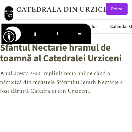
CATEDRALA DIN URZICENI
Rețea
Resetează
Tot
Articole
Meteo
Starea Drumurilor
Calendar 
Sfântul Nectarie hramul de
toamnă al Catedralei Urziceni
Anul acesta s-au împlinit nouă ani de când o
părticică din moaștele Sfântului Ierarh Nectarie a
fost dăruită Catedralei din Urziceni.