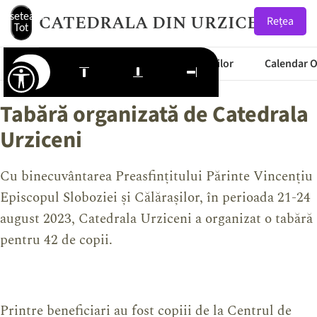
CATEDRALA DIN URZICENI
Resetează
Rețea
Tot
Articole
Meteo
Starea Drumurilor
Calendar 
Tabără organizată de Catedrala
Urziceni
Cu binecuvântarea Preasfințitului Părinte Vincențiu
Episcopul Sloboziei și Călărașilor, în perioada 21-24
august 2023, Catedrala Urziceni a organizat o tabără
pentru 42 de copii.
Printre beneficiari au fost copiii de la Centrul de