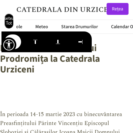
CATEDRALA DIN URZICENI
Rețea
Resetează
Tot
Articole
Meteo
Starea Drumurilor
Calendar 
Icoana Maicii Domnului
Prodromița la Catedrala
Urziceni
În perioada 14-15 martie 2023 cu binecuvântarea
Preasfințitului Părinte Vincențiu Episcopul
Sloboziei și Călărașilor Icoana Maicii Domnului