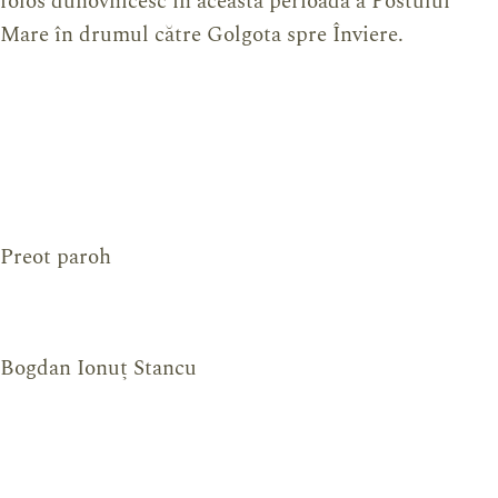
folos duhovnicesc în această perioadă a Postului
Mare în drumul către Golgota spre Înviere.
Preot paroh
Bogdan Ionuț Stancu